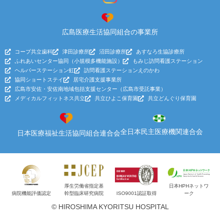
広島医療生活協同組合の事業所
コープ共立歯科
津田診療所
沼田診療所
あすなろ生協診療所
ふれあいセンター協同（小規模多機能施設）
もみじ訪問看護ステーション
ヘルパーステーション虹
訪問看護ステーションえのかわ
協同ショートステイ
居宅介護支援事業所
広島市安佐・安佐南地域包括支援センター（広島市受託事業）
メディカルフィットネス共立
共立ひよこ保育園
共立どんぐり保育園
全日本民主医療機関連合会
日本医療福祉生活協同組合連合会
厚生労働省指定
基
日本HPHネットワ
病院機能評価認定
幹型臨床研究病院
ISO9001認証取得
ーク
© HIROSHIMA KYORITSU HOSPITAL