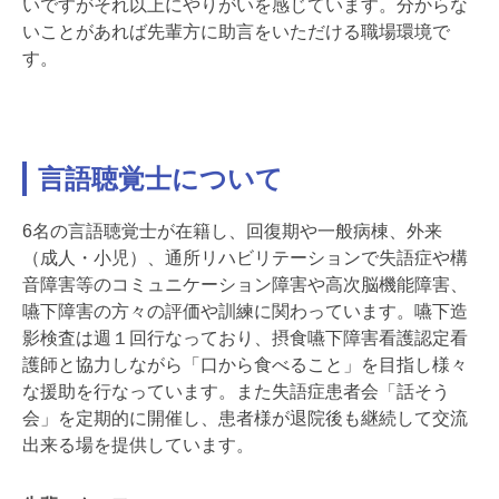
いですがそれ以上にやりがいを感じています。分からな
いことがあれば先輩方に助言をいただける職場環境で
す。
言語聴覚士について
6名の言語聴覚士が在籍し、回復期や一般病棟、外来
（成人・小児）、通所リハビリテーションで失語症や構
音障害等のコミュニケーション障害や高次脳機能障害、
嚥下障害の方々の評価や訓練に関わっています。嚥下造
影検査は週１回行なっており、摂食嚥下障害看護認定看
護師と協力しながら「口から食べること」を目指し様々
な援助を行なっています。また失語症患者会「話そう
会」を定期的に開催し、患者様が退院後も継続して交流
出来る場を提供しています。