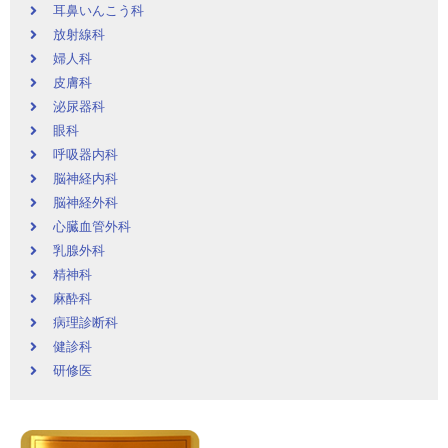
耳鼻いんこう科
放射線科
婦人科
皮膚科
泌尿器科
眼科
呼吸器内科
脳神経内科
脳神経外科
心臓血管外科
乳腺外科
精神科
麻酔科
病理診断科
健診科
研修医