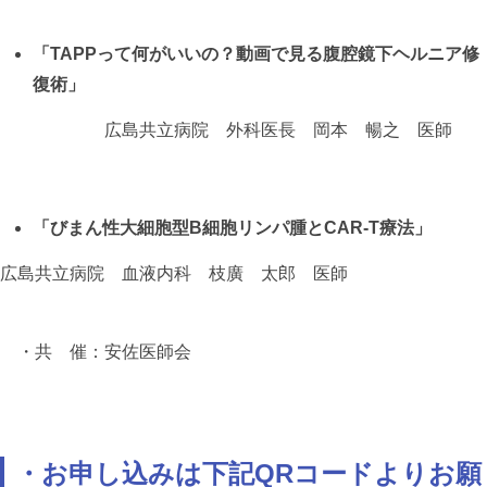
「
TAPP
って何がいいの？
動画で見る腹腔鏡下ヘルニア修
復術」
広島共立病院 外科医長 岡本 暢之 医師
「びまん性大細胞型
B
細胞リンパ腫と
CAR-T
療法」
広島共立病院 血液内科 枝廣 太郎 医師
・共 催：安佐医師会
・お申し込みは下記QRコードよりお願